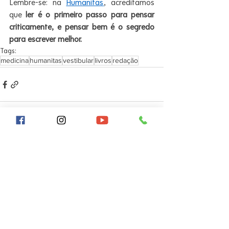
Lembre-se: na 
Humanitas
, acreditamos 
que 
ler é o primeiro passo para pensar 
criticamente, e pensar bem é o segredo 
para escrever melhor.
Tags:
medicina
humanitas
vestibular
livros
redação
Posts recentes
Ver tudo