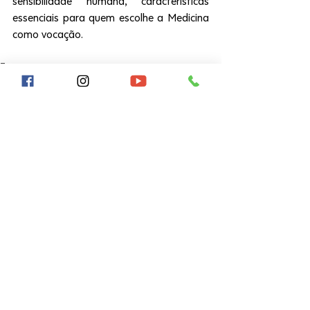
sensibilidade humana, características 
essenciais para quem escolhe a Medicina 
como vocação.
Tags:
medicina
internato
Humanitas
Posts recentes
Ver tudo